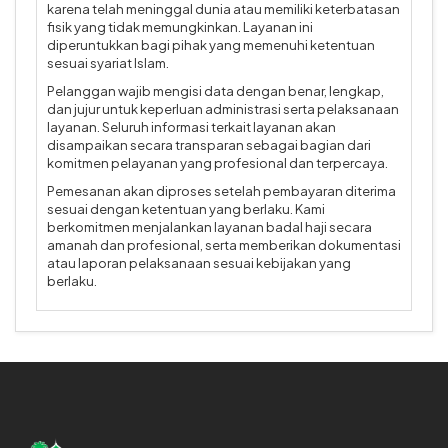
karena telah meninggal dunia atau memiliki keterbatasan
fisik yang tidak memungkinkan. Layanan ini
diperuntukkan bagi pihak yang memenuhi ketentuan
sesuai syariat Islam.
Pelanggan wajib mengisi data dengan benar, lengkap,
dan jujur untuk keperluan administrasi serta pelaksanaan
layanan. Seluruh informasi terkait layanan akan
disampaikan secara transparan sebagai bagian dari
komitmen pelayanan yang profesional dan terpercaya.
Pemesanan akan diproses setelah pembayaran diterima
sesuai dengan ketentuan yang berlaku. Kami
berkomitmen menjalankan layanan badal haji secara
amanah dan profesional, serta memberikan dokumentasi
atau laporan pelaksanaan sesuai kebijakan yang
berlaku.