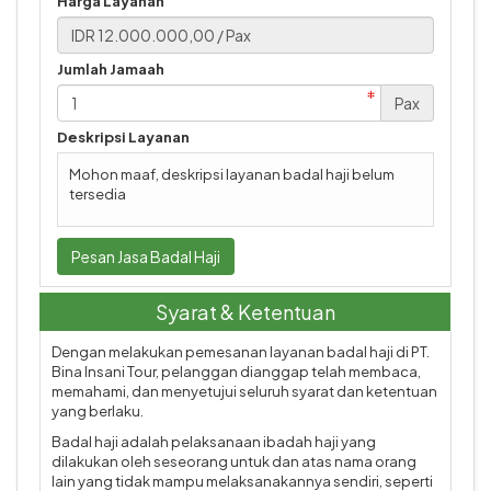
Harga Layanan
Jumlah Jamaah
Pax
Deskripsi Layanan
Mohon maaf, deskripsi layanan badal haji belum
tersedia
Pesan Jasa Badal Haji
Syarat & Ketentuan
Dengan melakukan pemesanan layanan badal haji di PT.
Bina Insani Tour, pelanggan dianggap telah membaca,
memahami, dan menyetujui seluruh syarat dan ketentuan
yang berlaku.
Badal haji adalah pelaksanaan ibadah haji yang
dilakukan oleh seseorang untuk dan atas nama orang
lain yang tidak mampu melaksanakannya sendiri, seperti